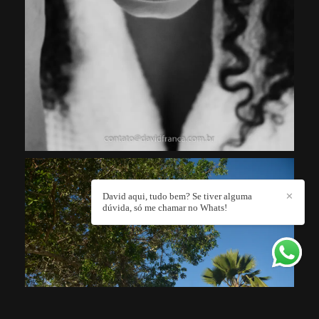
David aqui, tudo bem? Se tiver alguma
✕
dúvida, só me chamar no Whats!