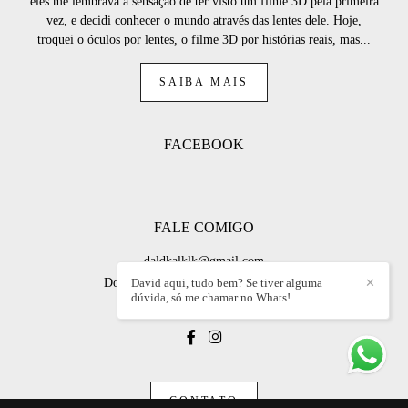
eles me lembrava a sensação de ter visto um filme 3D pela primeira
vez, e decidi conhecer o mundo através das lentes dele. Hoje,
troquei o óculos por lentes, o filme 3D por histórias reais, mas...
SAIBA MAIS
FACEBOOK
FALE COMIGO
daldkalklk@gmail.com
David aqui, tudo bem? Se tiver alguma
✕
Dona Darci Vargas, , 7 - São Cristóvão
dúvida, só me chamar no Whats!
Rio de Janeiro / RJ
CONTATO